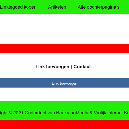
Linktegoed kopen
Artikelen
Alle dochterpagina's
Link toevoegen
Contact
Link toevoegen
ight © 2021 Onderdeel van
BaakmanMedia
&
Vrolijk Internet S