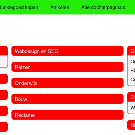
Linktegoed kopen
Artikelen
Alle dochterpagina's
Webdesign en SEO
G
Or
Reizen
B
Co
Onderwijs
O
Bouw
W
Reclame
R