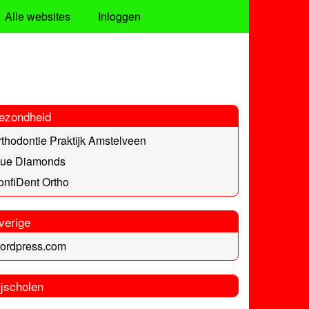
Alle websites
Inloggen
ezondheid
thodontie Praktijk Amstelveen
lue Diamonds
nfiDent Ortho
verige
ordpress.com
ijscholen